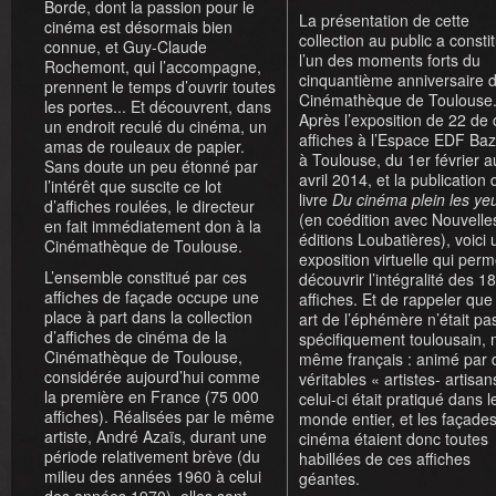
Borde, dont la passion pour le
La présentation de cette
cinéma est désormais bien
collection au public a consti
connue, et Guy-Claude
l’un des moments forts du
Rochemont, qui l’accompagne,
cinquantième anniversaire d
prennent le temps d’ouvrir toutes
Cinémathèque de Toulouse
les portes... Et découvrent, dans
Après l’exposition de 22 de 
un endroit reculé du cinéma, un
affiches à l’Espace EDF Baz
amas de rouleaux de papier.
à Toulouse, du 1er février a
Sans doute un peu étonné par
avril 2014, et la publication 
l’intérêt que suscite ce lot
livre
Du cinéma plein les ye
d’affiches roulées, le directeur
(en coédition avec Nouvelle
en fait immédiatement don à la
éditions Loubatières), voici
Cinémathèque de Toulouse.
exposition virtuelle qui per
L’ensemble constitué par ces
découvrir l’intégralité des 1
affiches de façade occupe une
affiches. Et de rappeler que
place à part dans la collection
art de l’éphémère n’était pa
d’affiches de cinéma de la
spécifiquement toulousain, n
Cinémathèque de Toulouse,
même français : animé par 
considérée aujourd’hui comme
véritables « artistes- artisan
la première en France (75 000
celui-ci était pratiqué dans l
affiches). Réalisées par le même
monde entier, et les façade
artiste, André Azaïs, durant une
cinéma étaient donc toutes
période relativement brève (du
habillées de ces affiches
milieu des années 1960 à celui
géantes.