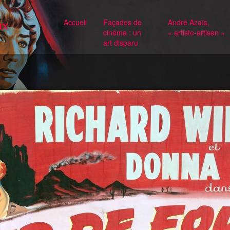
Accueil
Façades de
André Azaïs,
ux
cinéma : un
« artiste-artisan »
art disparu