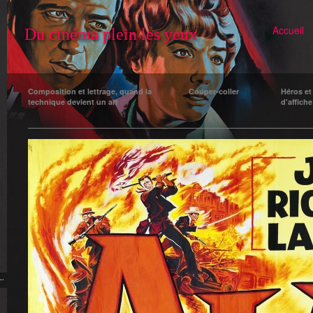
Accueil
Du cinéma plein les yeux
Composition et lettrage, quand la
Couper-coller
Héros et
technique devient un art
d'affiche