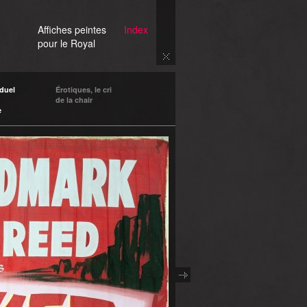
Affiches peintes
Index
pour le Royal
duel
Érotiques, le cri
de la chair
e