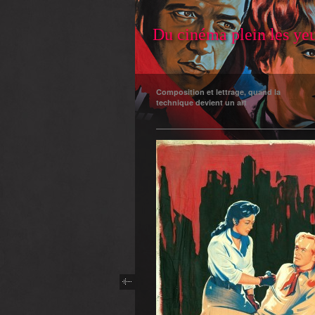
Du cinéma plein les ye
Composition et lettrage, quand la
technique devient un art