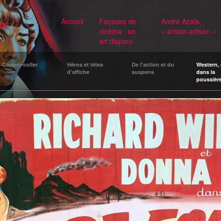
Accueil
Façades de
André Azaïs,
ux
cinéma : un
« artiste-artisan »
art disparu
Couper-coller
Héros et têtes
De l'action et du
Western, 
d'affiche
suspens
dans la
poussièr