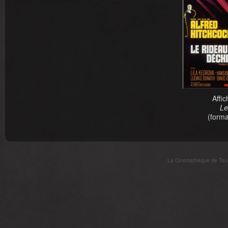
Affic
Le
(form
La Cinémathèque de Toulo