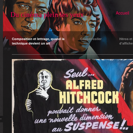
Accueil
Du cinéma plein les yeux
Composition et lettrage, quand la
Couper-coller
Héros et
technique devient un art
d'affiche