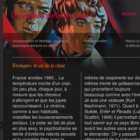
Accueil
Du cinéma plein les yeux
Composition et lettrage, quand la
Couper-coller
Héros et
technique devient un art
d'affiche
Érotiques, le cri de la chair
France années 1960... La
mètres de coquinerie sur d
température monte d'un cran.
mètres trente de polissonne
Un peu plus, chaque jour, à
qui promettent toujours
mesure que les cheveux
beaucoup comme avec l'évi
s'allongent et que les jupes
Je suis une vicieuse
(Kurt
raccourcissent. Le cinéma,
Nachmann, 1971). Quant à
comme à son habitude,
Suède, Enfer et Paradis
(Lui
cristallise les bouleversements
Scattini, 1968) il permettait 
sociaux. Le polar se fait de plus
tout savoir sur ce pays libre
en plus sexy, le psychodrame se
avant les autres sans avoir 
teinte d'évidents relents sexuels
le demander. On y passait
et la comédie flirte avec le
allègrement de la présentat